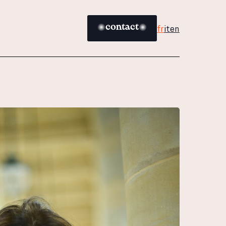
contact
fr
it
en