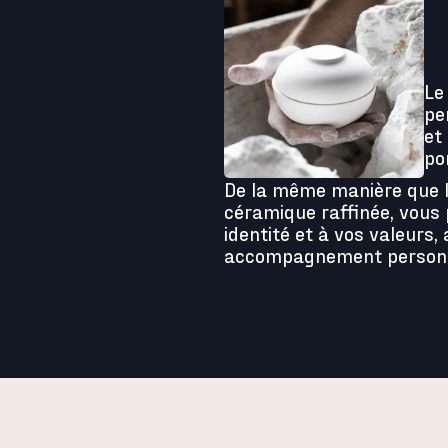
Le
pe
et
po
De la même manière que l
céramique raffinée, vous 
identité et à vos valeurs,
accompagnement personn