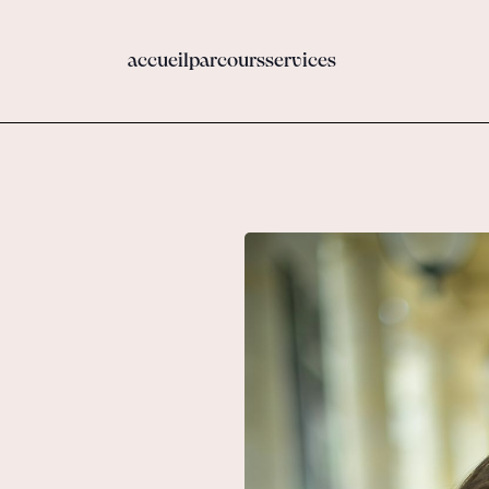
accueil
parcours
services