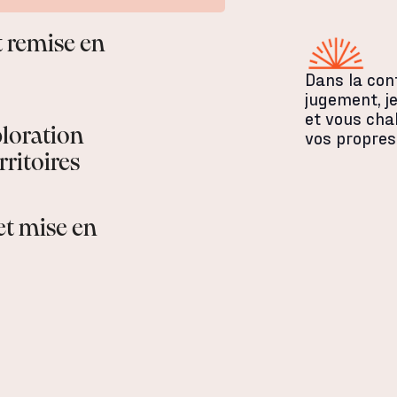
t remise en
Dans la con
jugement, j
et vous cha
ploration
vos propres
ritoires
et mise en